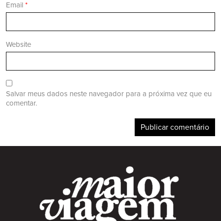
Email
*
Website
Salvar meus dados neste navegador para a próxima vez que eu
comentar.