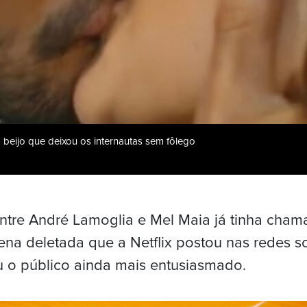
beijo que deixou os internautas sem fôlego
ntre André Lamoglia e Mel Maia já tinha cha
ena deletada que a Netflix postou nas redes so
xou o público ainda mais entusiasmado.