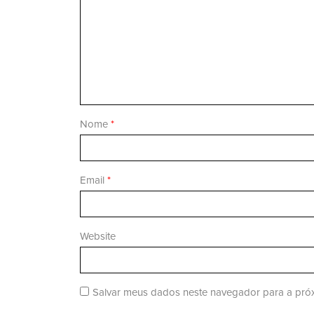
Nome
*
Email
*
Website
Salvar meus dados neste navegador para a próx