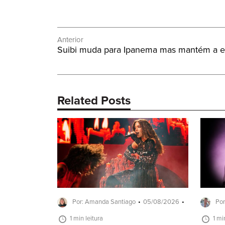
Navegação
Anterior
Post
Suibi muda para Ipanema mas mantém a e
de
Anterior:
Post
Related Posts
Por: Amanda Santiago
05/08/2026
Por
1 min leitura
1 mi