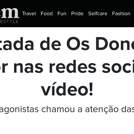
Travel
Food
Fun
Pride
Selfcare
Fashion
tada de Os Don
r nas redes soci
vídeo!
tagonistas chamou a atenção das