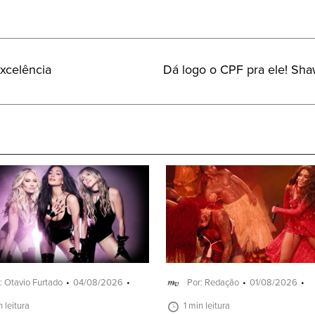
Próximo
xcelência
Dá logo o CPF pra ele! Sh
Post:
: Otavio Furtado
04/08/2026
Por: Redação
01/08/2026
n leitura
1 min leitura