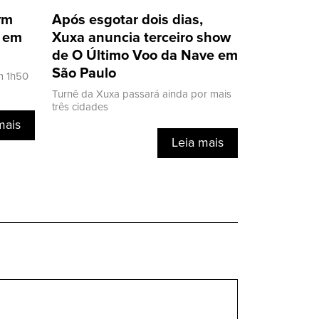
ivm
Após esgotar dois dias,
a em
Xuxa anuncia terceiro show
de O Último Voo da Nave em
São Paulo
m 1h50
Turnê da Xuxa passará ainda por mais
três cidades
mais
Leia mais