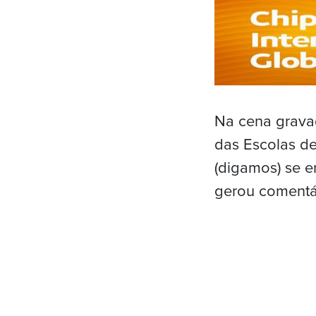
Na cena gravad
das Escolas d
(digamos) se 
gerou comentár