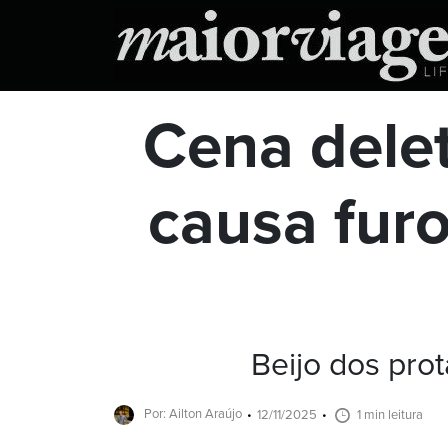
Cena dele
causa furo
Beijo dos pro
Por: Ailton Araújo
12/11/2025
1 min leitura