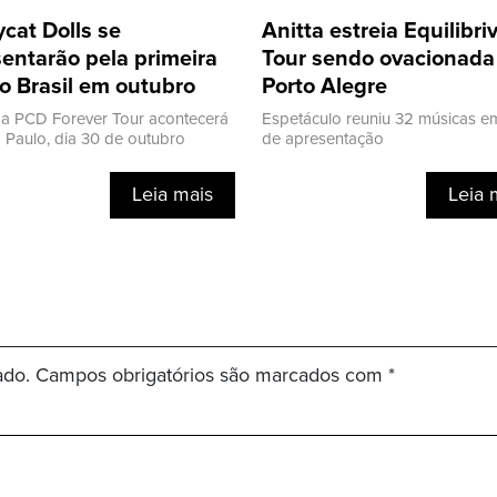
cat Dolls se
Anitta estreia Equilibr
entarão pela primeira
Tour sendo ovacionad
o Brasil em outubro
Porto Alegre
a PCD Forever Tour acontecerá
Espetáculo reuniu 32 músicas e
Paulo, dia 30 de outubro
de apresentação
Leia mais
Leia 
ado.
Campos obrigatórios são marcados com
*