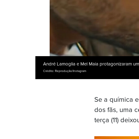
André Lamoglia e Mel Maia protagonizaram um 
Crédito: Reprodução/Instagram
Se a química e
dos fãs, uma c
terça (11) dei