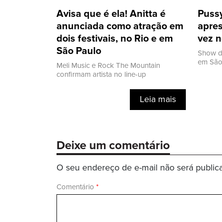
Avisa que é ela! Anitta é
Pussy
anunciada como atração em
apres
dois festivais, no Rio e em
vez n
São Paulo
Show d
em São 
Meli Music e Rock The Mountain
confirmam artista no line-up
Leia mais
Deixe um comentário
O seu endereço de e-mail não será public
Comentário
*