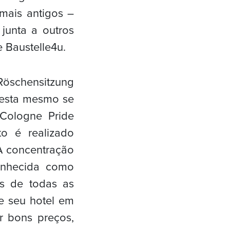
mais antigos –
junta a outros
 Baustelle4u.
Röschensitzung
festa mesmo se
 Cologne Pride
to é realizado
 A concentração
onhecida como
as de todas as
ve seu hotel em
r bons preços,