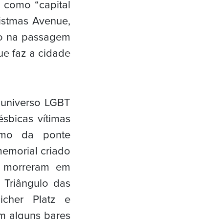
 como “capital
ristmas Avenue,
do na passagem
ue faz a cidade
 universo LGBT
ésbicas vítimas
ximo da ponte
emorial criado
e morreram em
 Triângulo das
icher Platz e
ém alguns bares