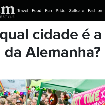
Travel
Food
Fun
Pride
Selfcare
Fashion
qual cidade é a 
da Alemanha?