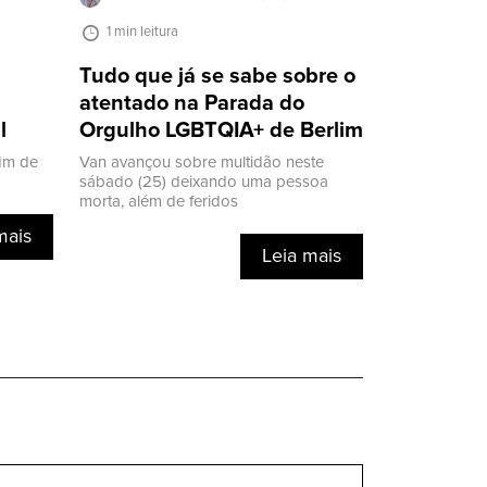
1 min leitura
g
Tudo que já se sabe sobre o
atentado na Parada do
l
Orgulho LGBTQIA+ de Berlim
im de
Van avançou sobre multidão neste
sábado (25) deixando uma pessoa
morta, além de feridos
mais
Leia mais