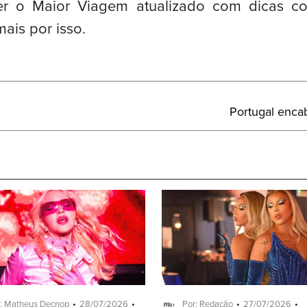
er o Maior Viagem atualizado com dicas c
ais por isso.
Próximo
Portugal enca
Post:
: Matheus Decnop
28/07/2026
Por: Redação
27/07/2026