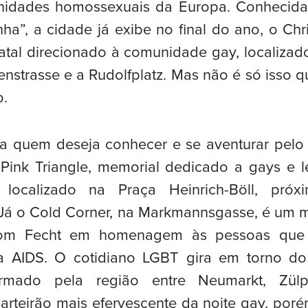
idades homossexuais da Europa. Conhecida
a”, a cidade já exibe no final do ano, o Ch
tal direcionado à comunidade gay, localiza
enstrasse e a Rudolfplatz. Mas não é só isso q
o.
ra quem deseja conhecer e se aventurar pelo
 Pink Triangle, memorial dedicado a gays e l
, localizado na Praça Heinrich-Böll, pró
 Já o Cold Corner, na Markmannsgasse, é um m
 Tom Fecht em homenagem às pessoas qu
a AIDS. O cotidiano LGBT gira em torno do
rmado pela região entre Neumarkt, Zülp
uarteirão mais efervescente da noite gay, por