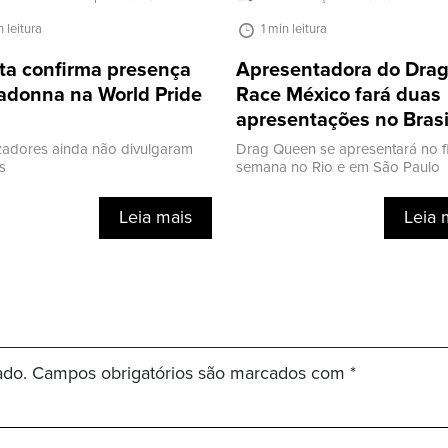
n leitura
1 min leitura
ta confirma presença
Apresentadora do Dra
adonna na World Pride
Race México fará duas
apresentações no Brasi
zadores ainda não divulgaram
Drag Queen se apresentará no f
s
semana no Rio e em São Paulo
Leia mais
Leia 
ado.
Campos obrigatórios são marcados com
*