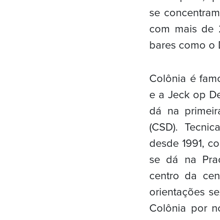
se concentram
com mais de 2
bares como o D
Colônia é fam
e a Jeck op D
dá na primeir
(CSD). Tecnic
desde 1991, co
se dá na Pra
centro da cen
orientações se
Colônia por n