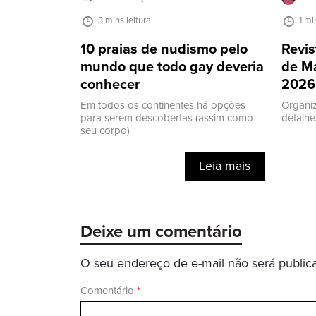
3 mins leitura
1 mi
10 praias de nudismo pelo
Revis
mundo que todo gay deveria
de M
conhecer
2026
Em todos os continentes há opções
Organi
para serem descobertas (assim como
detalhe
seu corpo)
Leia mais
Deixe um comentário
O seu endereço de e-mail não será public
Comentário
*