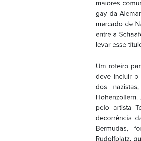
maiores comun
gay da Alemanh
mercado de Na
entre a Schaaf
levar esse títul
Um roteiro pa
deve incluir o
dos nazistas
Hohenzollern.
pelo artista
decorrência d
Bermudas, fo
Rudolfplatz, q