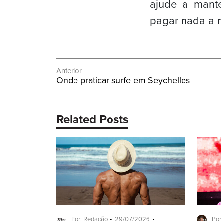
ajude a mant
pagar nada a m
Navegação
Anterior
Post
Onde praticar surfe em Seychelles
de
Anterior:
Post
Related Posts
Por: Redação
29/07/2026
Por