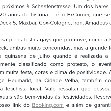
 próximos à Schaafenstrasse. Um dos bares 
0 anos de história – é o ExCorner, que se 
eck 5, Maxbar, Cox-Cologne, Iron, Amadeus e
osa pelas festas gays que promove, como a 
eck, ambas muito concorridas, mas a grande 
a quinzena de julho quando é realizada a
amente classificado como protesto, o even
m muita festa, cores e clima de positividade.
ça Heumarkt, na Cidade Velha, também c
a fetichista local. Vale ressaltar que pesso
xuais são bem-vindas às festividades. Reser
osso link do
Booking.com
e além de garanti