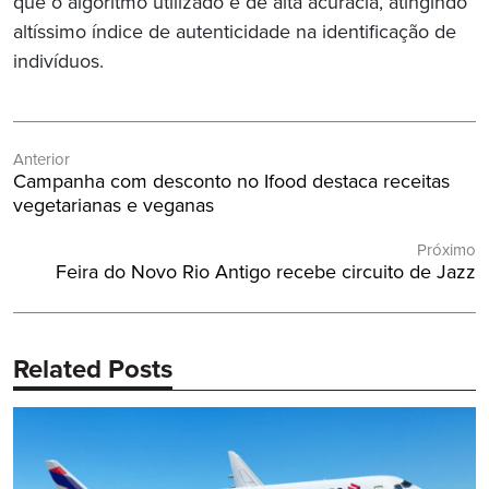
que o algoritmo utilizado é de alta acurácia, atingindo
altíssimo índice de autenticidade na identificação de
indivíduos.
Navegação
Anterior
de
Post
Campanha com desconto no Ifood destaca receitas
Post
Anterior:
vegetarianas e veganas
Próximo
Próximo
Feira do Novo Rio Antigo recebe circuito de Jazz
Post:
Related Posts