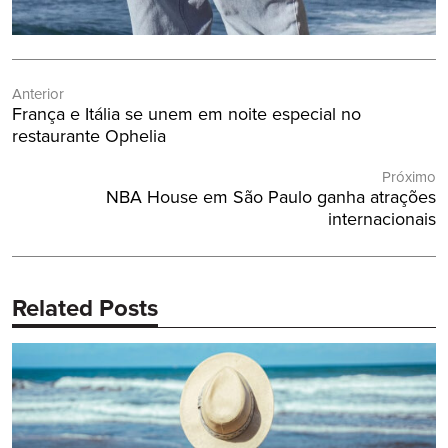
Navegação
Anterior
de
Post
França e Itália se unem em noite especial no
Post
Anterior:
restaurante Ophelia
Próximo
Próximo
NBA House em São Paulo ganha atrações
Post:
internacionais
Related Posts