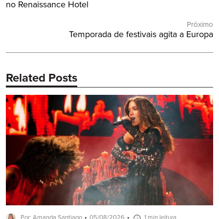
Post
Anterior:
no Renaissance Hotel
Próximo
Próximo
Temporada de festivais agita a Europa
Post:
Related Posts
Por: Amanda Santiago
05/08/2026
1 min leitura