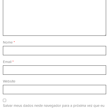
Nome
*
Email
*
Website
Salvar meus dados neste navegador para a próxima vez que eu