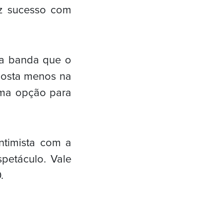
z sucesso com
ma banda que o
posta menos na
tima opção para
timista com a
spetáculo. Vale
.