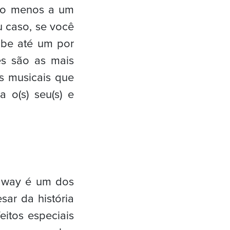
pelo menos a um
 caso, se você
abe até um por
es são as mais
os musicais que
 o(s) seu(s) e
dway é um dos
sar da história
eitos especiais