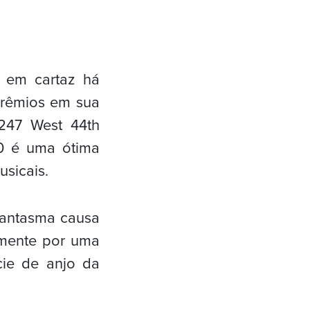
 em cartaz há
prêmios em sua
(247 West 44th
00 é uma ótima
sicais.
 fantasma causa
amente por uma
cie de anjo da