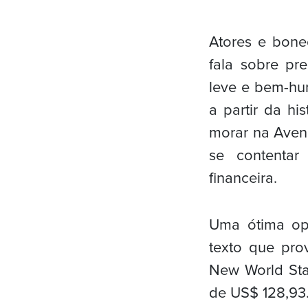
Atores e bone
fala sobre pr
leve e bem-hu
a partir da h
morar na Aven
se contenta
financeira.
Uma ótima op
texto que pro
New World Stag
de US$ 128,93