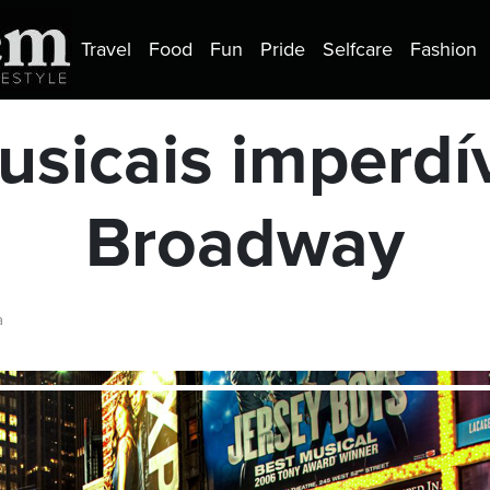
Travel
Food
Fun
Pride
Selfcare
Fashion
sicais imperdí
Broadway
a