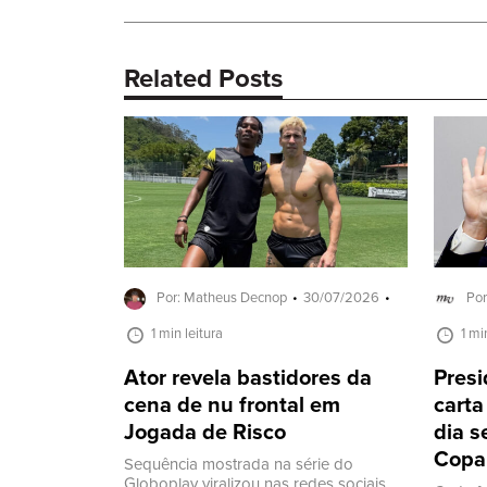
Post
Related Posts
Por: Matheus Decnop
30/07/2026
Por
1 min leitura
1 mi
Ator revela bastidores da
Presi
cena de nu frontal em
carta
Jogada de Risco
dia s
Copa
Sequência mostrada na série do
Globoplay viralizou nas redes sociais