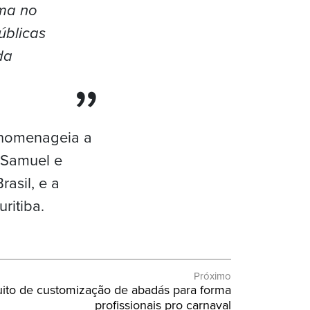
oma no
úblicas
da
 homenageia a
 Samuel e
asil, e a
uritiba.
Próximo
ito de customização de abadás para forma
profissionais pro carnaval