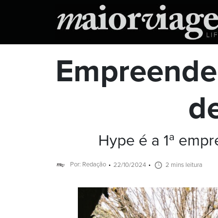
Empreended
de
Hype é a 1ª empre
Por: Redação
22/10/2024
2 mins leitura