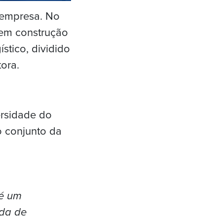
 empresa. No
 em construção
stico, dividido
ora.
ersidade do
o conjunto da
 é um
ada de