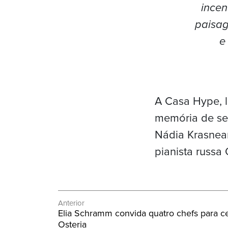
incen
paisag
e
A Casa Hype, 
memória de se
Nádia Krasnean
pianista russa
Navegação
Anterior
Post
Elia Schramm convida quatro chefs para c
de
Anterior:
Osteria