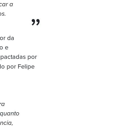
car a
s.
tor da
o e
mpactadas por
do por Felipe
ra
 quanto
ncia,