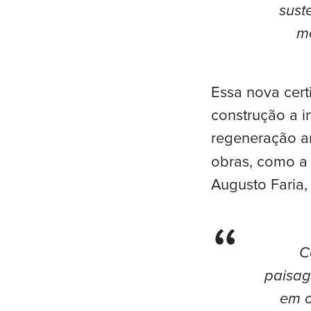
sust
m
Essa nova cert
construção a i
regeneração a
obras, como a 
Augusto Faria,
C
paisag
em o