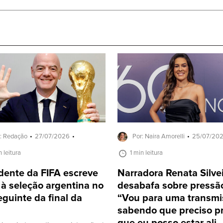
: Redação
27/07/2026
Por: Naira Amorelli
25/07/20
n leitura
1 min leitura
dente da FIFA escreve
Narradora Renata Silve
 à seleção argentina no
desabafa sobre pressã
eguinte da final da
“Vou para uma transmi
sabendo que preciso p