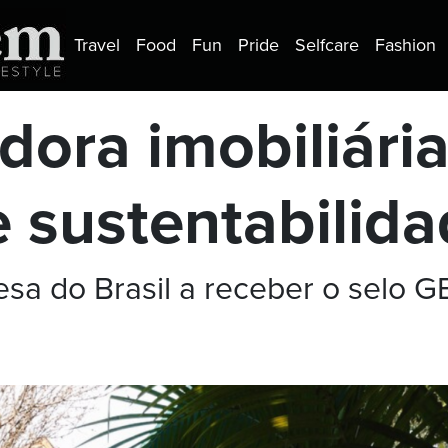
Travel
Food
Fun
Pride
Selfcare
Fashion
ora imobiliária
 sustentabilid
sa do Brasil a receber o selo 