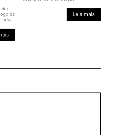
meira
Leia mais
 jogo de
stádio
mais