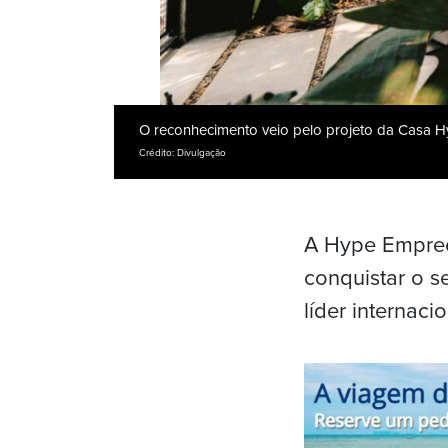
O reconhecimento veio pelo projeto da Casa 
Crédito: Divulgação
A Hype Empreen
conquistar o s
líder internaci