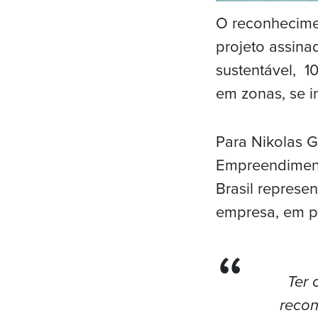
O reconhecime
projeto assina
sustentável, 1
em zonas, se i
Para Nikolas G
Empreendiment
Brasil represe
empresa, em pa
Ter 
recon