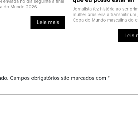
que eu posso estar ali
oi enviada no dia seguinte a final
a do Mundo 2026
Jornalista fez história ao ser pri
mulher brasileira a transmitir um
Copa do Mundo masculina do e
Leia mais
Leia 
ado.
Campos obrigatórios são marcados com
*