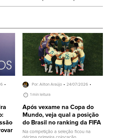
26
Por: Ailton Araújo
24/07/2026
1 min leitura
ira
Após vexame na Copa do
o:
Mundo, veja qual a posição
ssão
do Brasil no ranking da FIFA
rovar
Na competição a seleção ficou na
décima primeira colocação