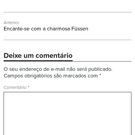
Navegação
Anterior
de
Post
Encante-se com a charmosa Füssen
Post
Anterior:
Deixe um comentário
O seu endereço de e-mail não será publicado.
Campos obrigatórios são marcados com
*
Comentário
*