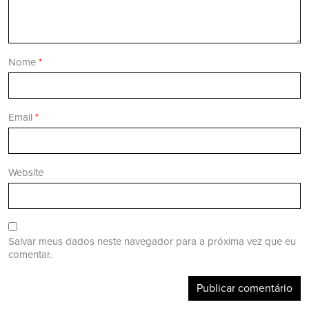
Nome
*
Email
*
Website
Salvar meus dados neste navegador para a próxima vez que eu
comentar.