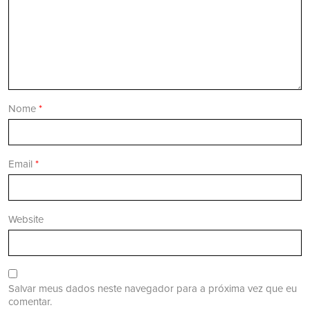
Nome
*
Email
*
Website
Salvar meus dados neste navegador para a próxima vez que eu
comentar.