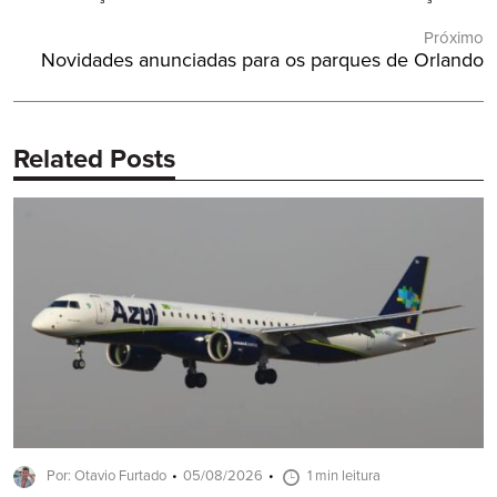
Post
Anterior:
Próximo
Próximo
Novidades anunciadas para os parques de Orlando
Post:
Related Posts
Por: Otavio Furtado
05/08/2026
1 min leitura