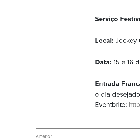
Serviço Festiv
Local:
Jockey 
Data:
15 e 16 
Entrada Franc
o dia desejado
Eventbrite:
htt
Navegação
Anterior