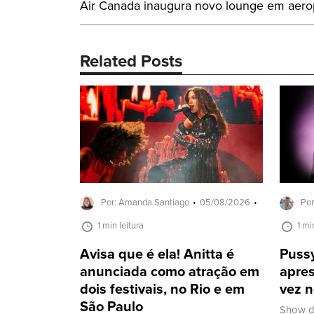
Post
Air Canada inaugura novo lounge em aero
de
Anterior:
Post
Related Posts
Por: Amanda Santiago
05/08/2026
Por
1 min leitura
1 mi
Avisa que é ela! Anitta é
Pussy
anunciada como atração em
apres
dois festivais, no Rio e em
vez n
São Paulo
Show d