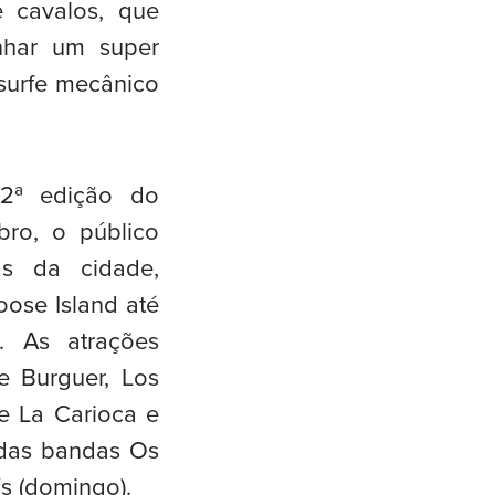
e cavalos, que
nhar um super
 surfe mecânico
 2ª edição do
ro, o público
as da cidade,
ose Island até
. As atrações
re Burguer, Los
 e La Carioca e
 das bandas Os
s (domingo).