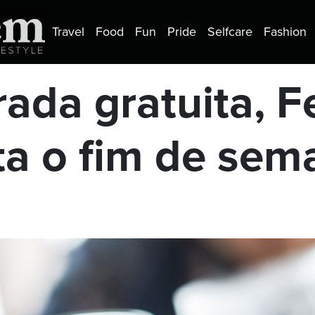
Travel
Food
Fun
Pride
Selfcare
Fashion
ada gratuita, Fe
ta o fim de sem