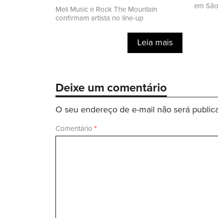
em São 
Meli Music e Rock The Mountain
confirmam artista no line-up
Leia mais
Deixe um comentário
O seu endereço de e-mail não será public
Comentário
*