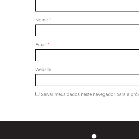
Nome
*
Email
*
Website
Salvar meus dados neste navegador para a próx