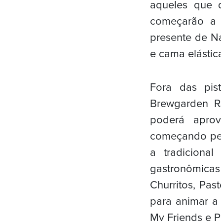
aqueles que d
começarão a 
presente de Na
e cama elásti
Fora das pis
Brewgarden R
poderá aprov
começando pel
a tradiciona
gastronômicas 
Churritos, Pas
para animar a
My Friends e P