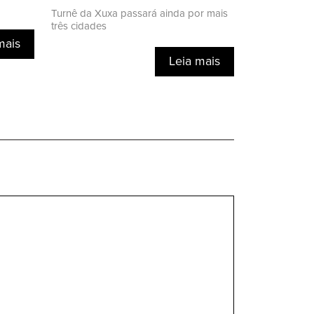
Turnê da Xuxa passará ainda por mais
três cidades
mais
Leia mais