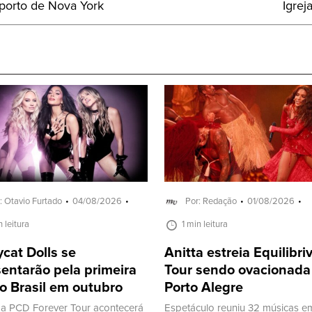
Próx
porto de Nova York
Igrej
Post:
: Otavio Furtado
04/08/2026
Por: Redação
01/08/2026
n leitura
1 min leitura
cat Dolls se
Anitta estreia Equilibr
entarão pela primeira
Tour sendo ovacionad
o Brasil em outubro
Porto Alegre
a PCD Forever Tour acontecerá
Espetáculo reuniu 32 músicas e