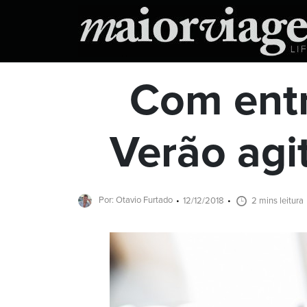
Com entr
Verão agi
Por: Otavio Furtado
12/12/2018
2 mins leitura