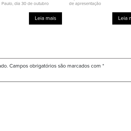
Paulo, dia 30 de outubro
de apresentação
Leia mais
Leia 
ado.
Campos obrigatórios são marcados com
*