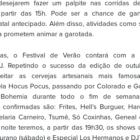
esejarem fazer um palpite nas corridas d
partir das 15h. Pode ser a chance de ga
tal antecipado. Além disso, atividades como
ca prometem animar a garotada.
tas, o Festival de Verão contará com a
J. Repetindo o sucesso da edição de outub
eitar as cervejas artesanais mais famos
a Hocus Pocus, passando por Colorado e Go
l Bohemia durante todo o fim de semana
confirmadas são: Frites, Hell’s Burguer, Ha
telaria Carneiro, Tsumê, Só Coxinhas, Geneal
 noite teremos, a partir das 19h30, os shows
urano (sábado) e Especial Los Hermanos e DJ´