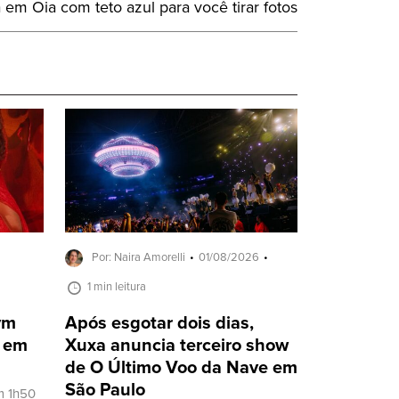
imo
a em Oia com teto azul para você tirar fotos
Por: Naira Amorelli
01/08/2026
1 min leitura
ivm
Após esgotar dois dias,
a em
Xuxa anuncia terceiro show
de O Último Voo da Nave em
São Paulo
m 1h50