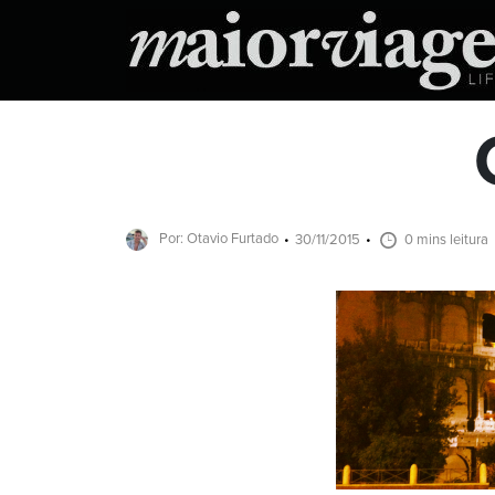
Por: Otavio Furtado
30/11/2015
0 mins leitura