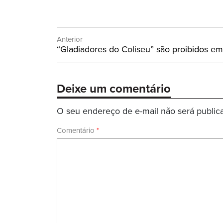
Navegação
Anterior
Post
“Gladiadores do Coliseu” são proibidos e
de
Anterior:
Post
Deixe um comentário
O seu endereço de e-mail não será public
Comentário
*