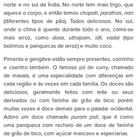
norte e no sul da Índia. No norte tem mais trigo, que
aquece o corpo, e então temos
chapati
,
parathas
,
nan
(diferentes tipos de pão). Todos deliciosos. No sul,
onde o clima é quente durante todo o ano, come-se
mais arroz, como
dosa
,
uthapam
,
idli
,
vadai
(tipo
bolinhos e panquecas de arroz) e muito coco.
Pimenta e gengibre estão sempre presentes, cominho
e coentro também. O famoso pó de curry, chamado
de masala, é uma especialidade com diferenças em
cada região e às vezes em cada família. Os doces são
deliciosos, geralmente feitos com leite ou seus
derivados ou com farinha de grão de bico; porém
muitas vezes é doce demais para o paladar ocidental.
Adoro um doce chamado
puram poli
, que é como
uma panqueca com recheio de um doce de farinha
de grão de bico, com açúcar mascavo e especiarias.