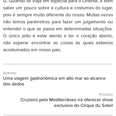
G: Quando se viaja em especial para o Oriente, é bom
saber um pouco sobre a cultura e costumes do lugar,
pois é sempre muito diferente do nosso. Muitas vezes
não temos parâmetros para fazer um julgamento ou
entender o que se passa em determinadas situações.
O único jeito é estar atento e ter o coração aberto,
não esperar encontrar as coisas às quais estamos
acostumados em nosso país.
Navegação
Anterior
de
Post
Uma viagem gastronômica em alto mar ao alcance
Post
Anterior:
dos dedos
Próximo
Próximo
Cruzeiro pelo Mediterrâneo irá oferecer show
Post:
exclusivo do Cirque du Soleil