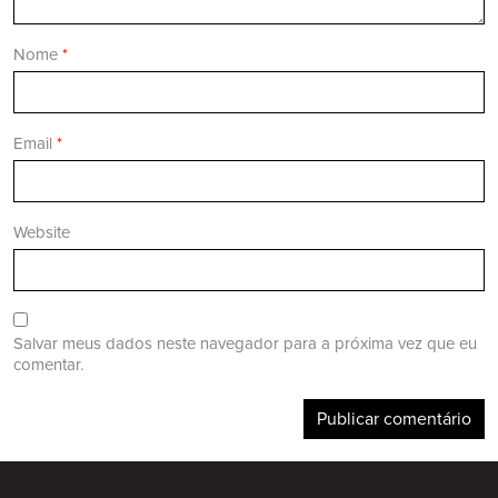
Nome
*
Email
*
Website
Salvar meus dados neste navegador para a próxima vez que eu
comentar.