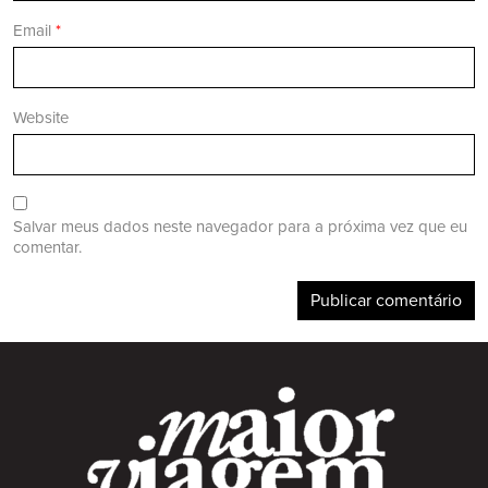
Email
*
Website
Salvar meus dados neste navegador para a próxima vez que eu
comentar.