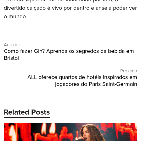
divertido calçado é vivo por dentro e anseia poder ver
o mundo.
Navegação
Anterior
de
Post
Como fazer Gin? Aprenda os segredos da bebida em
Post
Anterior:
Bristol
Próximo
Próximo
ALL oferece quartos de hotéis inspirados em
Post:
jogadores do Paris Saint-Germain
Related Posts