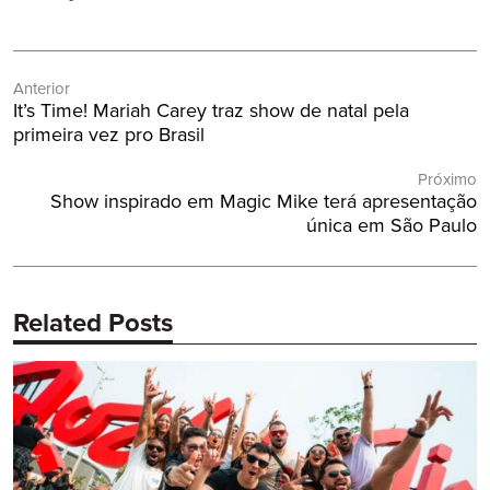
Navegação
Anterior
de
Post
It’s Time! Mariah Carey traz show de natal pela
Post
Anterior:
primeira vez pro Brasil
Próximo
Próximo
Show inspirado em Magic Mike terá apresentação
Post:
única em São Paulo
Related Posts