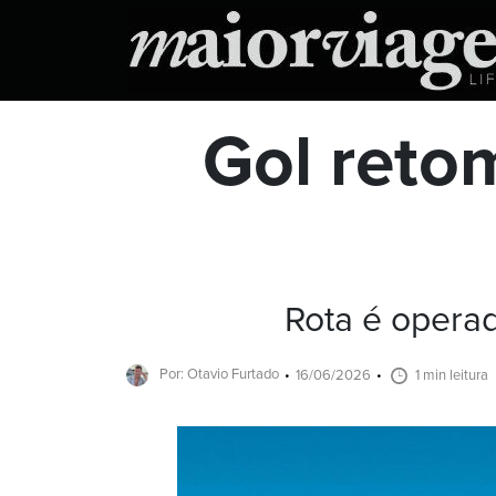
Gol reto
Rota é opera
Por: Otavio Furtado
16/06/2026
1 min leitura