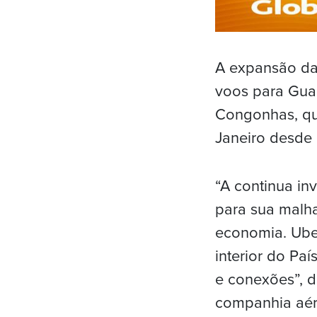
A expansão da
voos para Gua
Congonhas, qu
Janeiro desde 
“A continua in
para sua malh
economia. Ube
interior do Paí
e conexões”, d
companhia aér