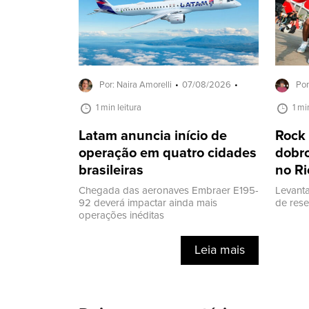
Por: Naira Amorelli
07/08/2026
Por
1 min leitura
1 mi
Latam anuncia início de
Rock 
operação em quatro cidades
dobro
brasileiras
no Ri
Chegada das aeronaves Embraer E195-
Levanta
92 deverá impactar ainda mais
de res
operações inéditas
Leia mais