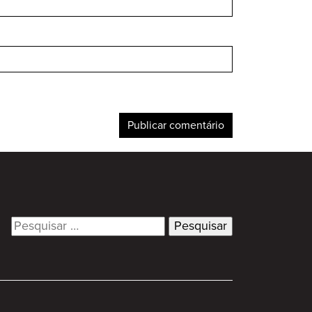
Search
for: