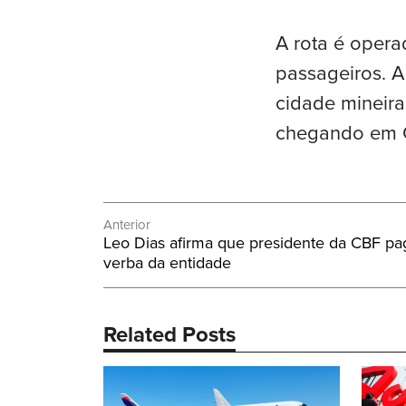
A rota é oper
passageiros. 
cidade mineira
chegando em G
Navegação
Anterior
Post
Leo Dias afirma que presidente da CBF p
de
Anterior:
verba da entidade
Post
Related Posts