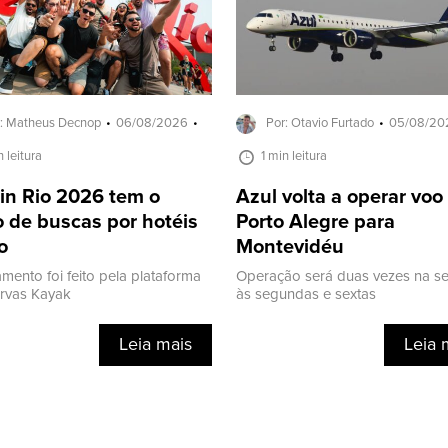
: Matheus Decnop
06/08/2026
Por: Otavio Furtado
05/08/20
n leitura
1 min leitura
in Rio 2026 tem o
Azul volta a operar voo
 de buscas por hotéis
Porto Alegre para
o
Montevidéu
mento foi feito pela plataforma
Operação será duas vezes na s
ervas Kayak
às segundas e sextas
Leia mais
Leia 