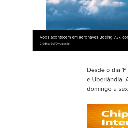
Voos acontecem em aeronaves Boeing 737, co
Crédito: Gol/Divulgação
Desde o dia 1ª
e Uberlândia. 
domingo a sex