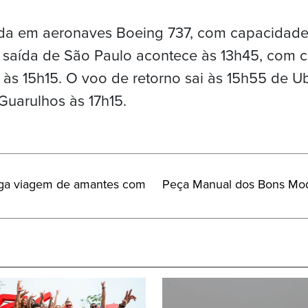
ada em aeronaves Boeing 737, com capacidade
A saída de São Paulo acontece às 13h45, com 
 às 15h15. O voo de retorno sai às 15h55 de Ub
uarulhos às 17h15.
Próximo
aga viagem de amantes com
Peça Manual dos Bons Mod
Post: