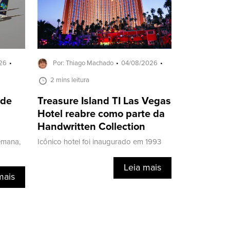
26
Por: Thiago Machado
04/08/2026
2 mins leitura
 de
Treasure Island TI Las Vegas
Hotel reabre como parte da
Handwritten Collection
emana,
Icônico hotel foi inaugurado em 1993
Leia mais
mais