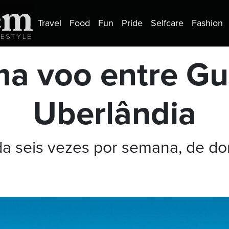
Travel
Food
Fun
Pride
Selfcare
Fashion
ma voo entre Gu
Uberlândia
da seis vezes por semana, de do