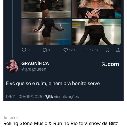
Navegação
Anterior
de
Post
Rolling Stone Music & Run no Rio terá show da Blitz