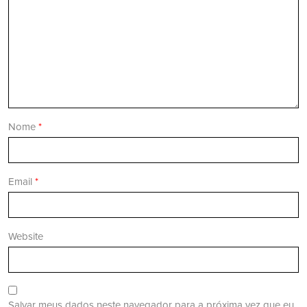
Nome
*
Email
*
Website
Salvar meus dados neste navegador para a próxima vez que eu