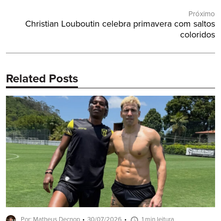
Post
Anterior:
Próximo
Próximo
Christian Louboutin celebra primavera com saltos
Post:
coloridos
Related Posts
Por: Matheus Decnop
30/07/2026
1 min leitura