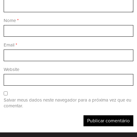
Nome
*
Email
*
Website
Salvar meus dados neste navegador para a próxima vez que eu
comentar.