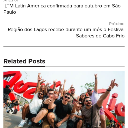
Anterior
de
Post
ILTM Latin America confirmada para outubro em São
Post
Anterior:
Paulo
Próximo
Próximo
Região dos Lagos recebe durante um mês o Festival
Post:
Sabores de Cabo Frio
Related Posts