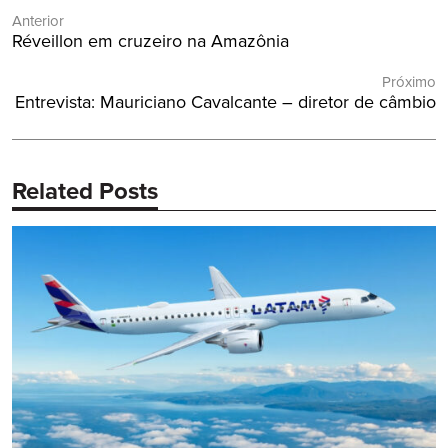
Anterior
de
Post
Réveillon em cruzeiro na Amazônia
Post
Anterior:
Próximo
Próximo
Entrevista: Mauriciano Cavalcante – diretor de câmbio
Post:
Related Posts