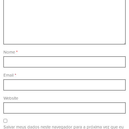
Nome
*
Email
*
Website
Salvar meus dados neste navegador para a próxima vez que eu