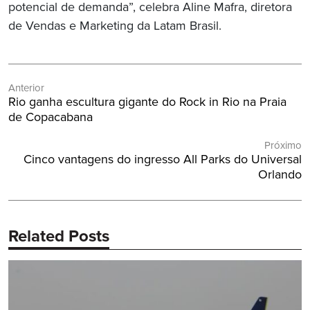
potencial de demanda”, celebra Aline Mafra, diretora
de Vendas e Marketing da Latam Brasil.
Navegação
Anterior
de
Post
Rio ganha escultura gigante do Rock in Rio na Praia
Post
Anterior:
de Copacabana
Próximo
Próximo
Cinco vantagens do ingresso All Parks do Universal
Post:
Orlando
Related Posts