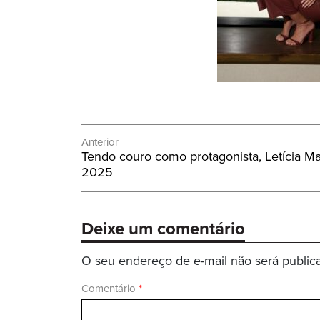
Navegação
Anterior
Post
Tendo couro como protagonista, Letícia M
de
Anterior:
2025
Post
Deixe um comentário
O seu endereço de e-mail não será public
Comentário
*