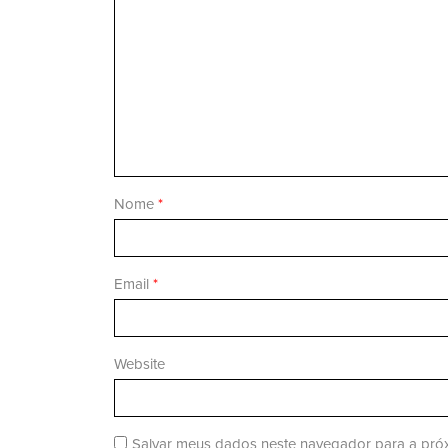
Nome
*
Email
*
Website
Salvar meus dados neste navegador para a próx