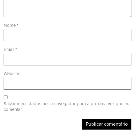
Nome
*
Email
*
Website
Salvar meus dados neste navegador para a próxima vez que eu
comentar.