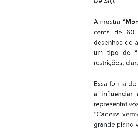
De Stijl.
A mostra “
Mon
cerca de 60 
desenhos de ar
um tipo de “a
restrições, cl
Essa forma de 
a influencia
representati
“Cadeira verme
grande plano ve