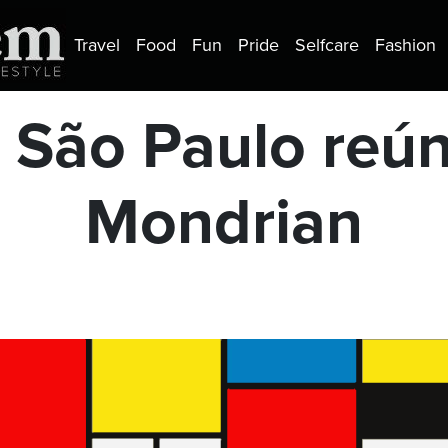
Travel
Food
Fun
Pride
Selfcare
Fashion
 São Paulo reún
Mondrian