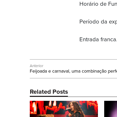
Horário de Fun
Período da exp
Entrada franca
Navegação
Anterior
Post
Feijoada e carnaval, uma combinação perfe
de
Anterior:
Post
Related Posts