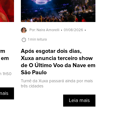
Por: Naira Amorelli
01/08/2026
1 min leitura
ivm
Após esgotar dois dias,
a em
Xuxa anuncia terceiro show
de O Último Voo da Nave em
São Paulo
m 1h50
Turnê da Xuxa passará ainda por mais
três cidades
mais
Leia mais