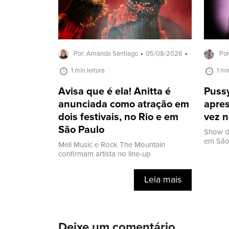
Por: Amanda Santiago
05/08/2026
Por
1 min leitura
1 mi
Avisa que é ela! Anitta é
Pussy
anunciada como atração em
apres
dois festivais, no Rio e em
vez n
São Paulo
Show d
em São 
Meli Music e Rock The Mountain
confirmam artista no line-up
Leia mais
Deixe um comentário