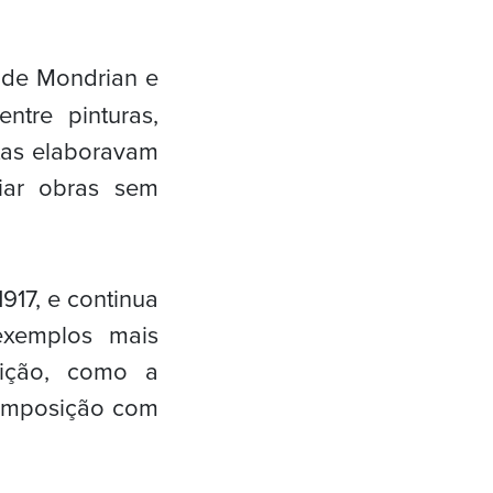
s de Mondrian e
ntre pinturas,
stas elaboravam
riar obras sem
917, e continua
exemplos mais
sição, como a
“Composição com