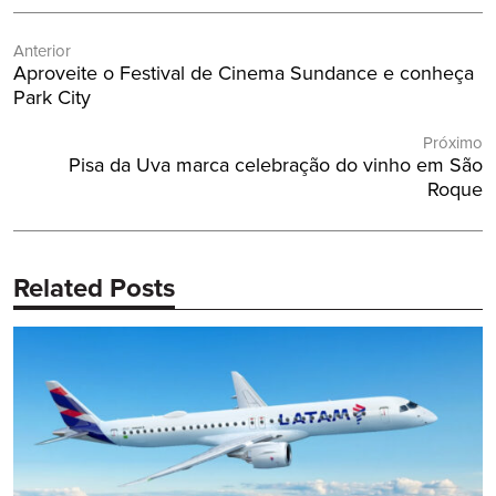
Navegação
Anterior
de
Post
Aproveite o Festival de Cinema Sundance e conheça
Post
Anterior:
Park City
Próximo
Próximo
Pisa da Uva marca celebração do vinho em São
Post:
Roque
Related Posts