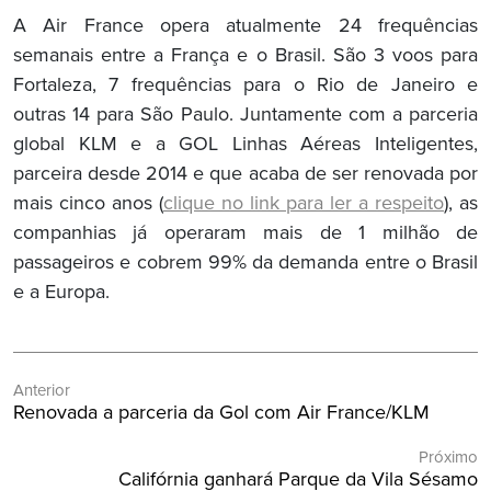
A Air France opera atualmente 24 frequências
semanais entre a França e o Brasil. São 3 voos para
Fortaleza, 7 frequências para o Rio de Janeiro e
outras 14 para São Paulo. Juntamente com a parceria
global KLM e a GOL Linhas Aéreas Inteligentes,
parceira desde 2014 e que acaba de ser renovada por
mais cinco anos (
clique no link para ler a respeito
), as
companhias já operaram mais de 1 milhão de
passageiros e cobrem 99% da demanda entre o Brasil
e a Europa.
Navegação
Anterior
de
Post
Renovada a parceria da Gol com Air France/KLM
Post
Anterior:
Próximo
Próximo
Califórnia ganhará Parque da Vila Sésamo