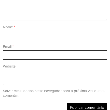
Nome
*
Email
*
Website
Salvar meus dados neste navegador para a próxima vez que eu
comentar.