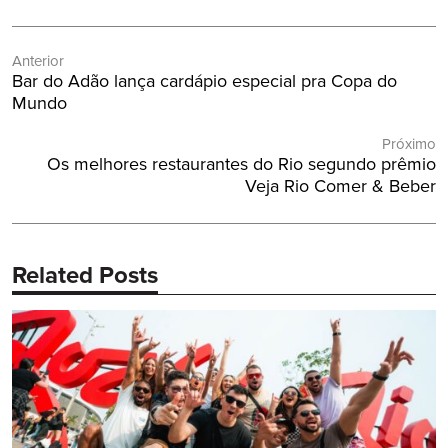
Navegação
Anterior
de
Post
Bar do Adão lança cardápio especial pra Copa do
Post
Anterior:
Mundo
Próximo
Próximo
Os melhores restaurantes do Rio segundo prêmio
Post:
Veja Rio Comer & Beber
Related Posts