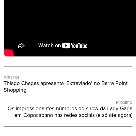
Navegação
Anterior
de
Post
Thiago Chagas apresenta ‘Extraviado’ no Barra Point
Post
Anterior:
Shopping
Próximo
Próximo
Os impressionantes números do show da Lady Gaga
Post:
em Copacabana nas redes sociais (e só até agora)