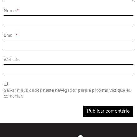
Nome
*
Email
*
Website
Salvar meus dados neste navegador para a próxima vez que eu
comentar.