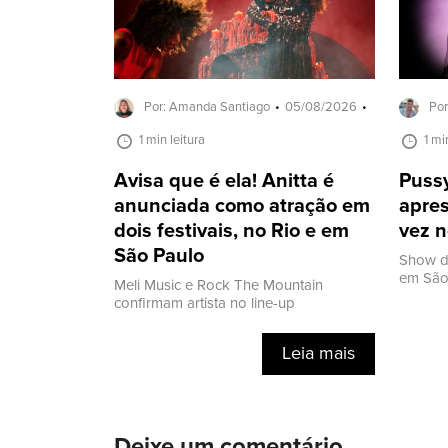
Por: Amanda Santiago
05/08/2026
Por
1 min leitura
1 mi
Avisa que é ela! Anitta é
Pussy
anunciada como atração em
apres
dois festivais, no Rio e em
vez n
São Paulo
Show d
em São 
Meli Music e Rock The Mountain
confirmam artista no line-up
Leia mais
Deixe um comentário