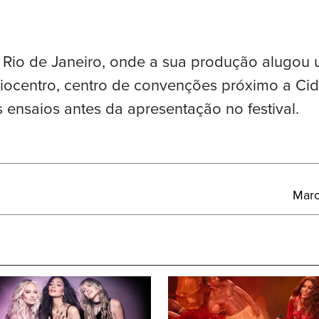
o Rio de Janeiro, onde a sua produção alugou
iocentro, centro de convenções próximo a Ci
s ensaios antes da apresentação no festival.
Próx
Marc
Post: