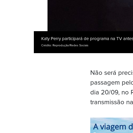
Katy Perry participará de programa na TV ante
Crédito: Reprodução/Redes Sociais
Não será preci
passagem pelo 
dia 20/09, no 
transmissão na