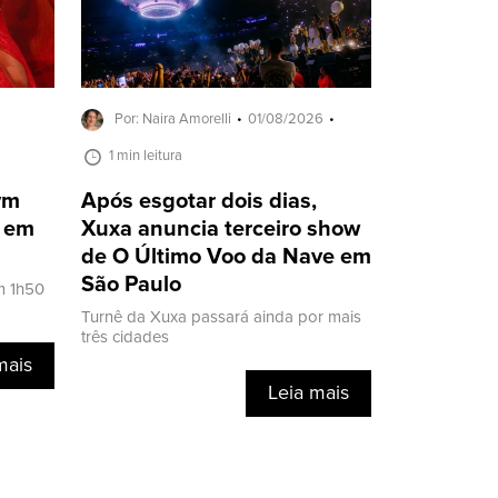
Por: Naira Amorelli
01/08/2026
1 min leitura
ivm
Após esgotar dois dias,
a em
Xuxa anuncia terceiro show
de O Último Voo da Nave em
São Paulo
m 1h50
Turnê da Xuxa passará ainda por mais
três cidades
mais
Leia mais