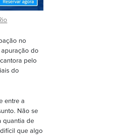
Rio
cipação no
A apuração do
 cantora pelo
iais do
e entre a
sunto. Não se
 quantia de
ifícil que algo