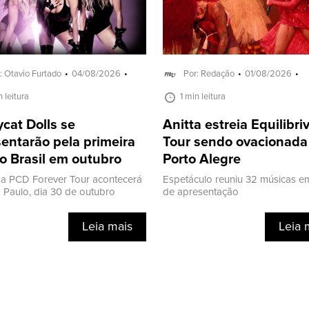
: Otavio Furtado
04/08/2026
Por: Redação
01/08/2026
n leitura
1 min leitura
cat Dolls se
Anitta estreia Equilibr
entarão pela primeira
Tour sendo ovacionad
o Brasil em outubro
Porto Alegre
a PCD Forever Tour acontecerá
Espetáculo reuniu 32 músicas e
Paulo, dia 30 de outubro
de apresentação
Leia mais
Leia 