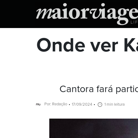
Onde ver K
Cantora fará part
Por: Redação
17/09/2024
1 min leitura