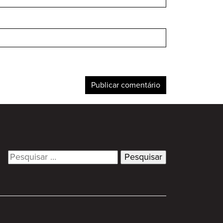
Search
for: