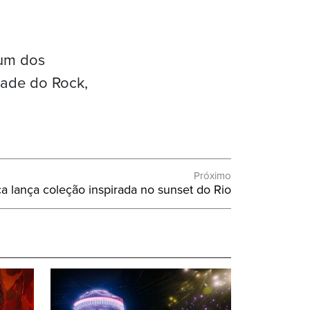
 um dos
dade do Rock,
Próximo
imo
a lança coleção inspirada no sunset do Rio