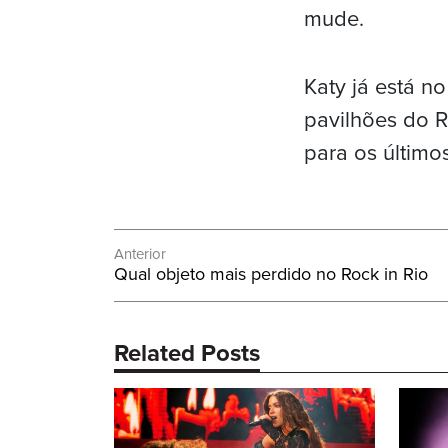
mude.
Katy já está n
pavilhões do R
para os último
Navegação
Anterior
Post
Qual objeto mais perdido no Rock in Rio
de
Anterior:
Post
Related Posts