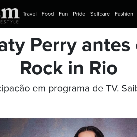
Travel
Food
Fun
Pride
Selfcare
Fashion
aty Perry antes
Rock in Rio
icipação em programa de TV. Sa