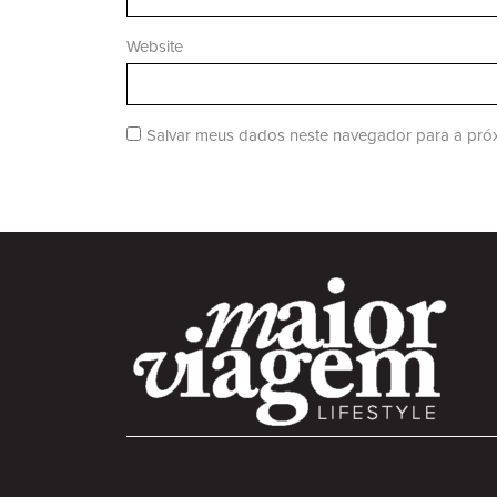
Website
Salvar meus dados neste navegador para a próx