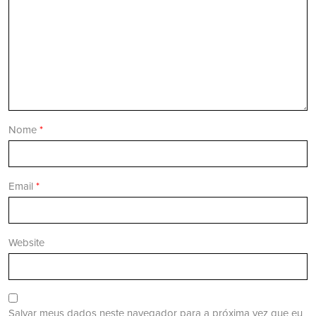
Nome
*
Email
*
Website
Salvar meus dados neste navegador para a próxima vez que eu