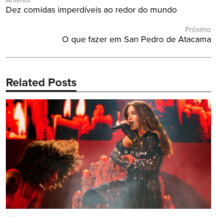
Anterior
de
Post
Dez comidas imperdíveis ao redor do mundo
Post
Anterior:
Próximo
Próximo
O que fazer em San Pedro de Atacama
Post:
Related Posts