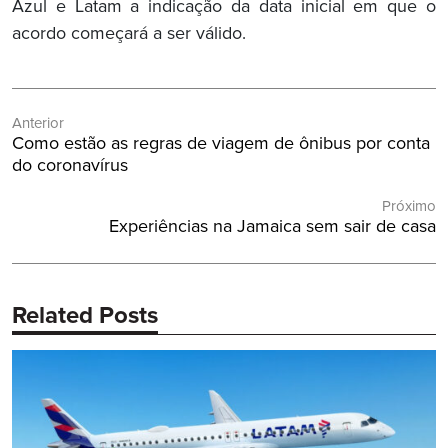
Azul e Latam a indicação da data inicial em que o
acordo começará a ser válido.
Navegação
Anterior
de
Post
Como estão as regras de viagem de ônibus por conta
Post
Anterior:
do coronavírus
Próximo
Próximo
Experiências na Jamaica sem sair de casa
Post:
Related Posts