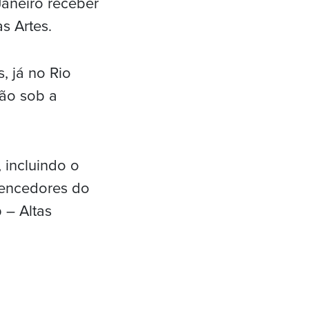
Janeiro receber
s Artes.
, já no Rio
rão sob a
 incluindo o
 vencedores do
 – Altas