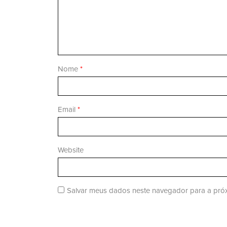
Nome
*
Email
*
Website
Salvar meus dados neste navegador para a próx