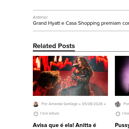
Navegação
Anterior
Post
Grand Hyatt e Casa Shopping premiam co
de
Anterior:
Post
Related Posts
Por: Amanda Santiago
05/08/2026
Por
1 min leitura
1 mi
Avisa que é ela! Anitta é
Pussy