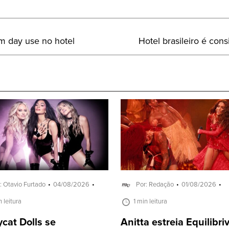
Próximo
m day use no hotel
Hotel brasileiro é co
Post:
: Otavio Furtado
04/08/2026
Por: Redação
01/08/2026
n leitura
1 min leitura
cat Dolls se
Anitta estreia Equilibr