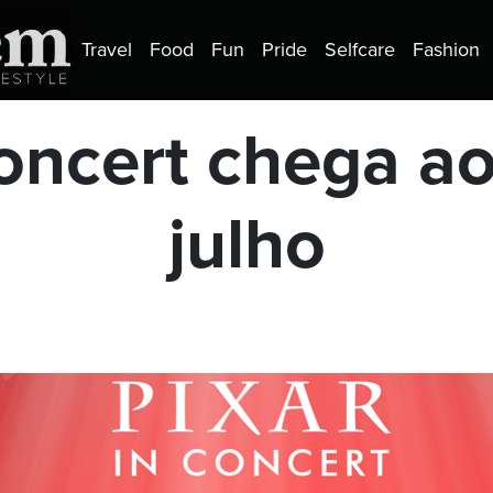
Travel
Food
Fun
Pride
Selfcare
Fashion
Concert chega ao
julho