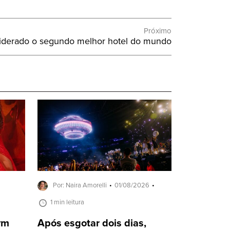
Próximo
nsiderado o segundo melhor hotel do mundo
Por: Naira Amorelli
01/08/2026
1 min leitura
ivm
Após esgotar dois dias,