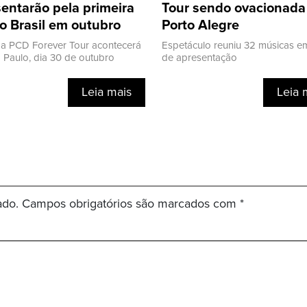
entarão pela primeira
Tour sendo ovacionad
o Brasil em outubro
Porto Alegre
a PCD Forever Tour acontecerá
Espetáculo reuniu 32 músicas e
Paulo, dia 30 de outubro
de apresentação
Leia mais
Leia 
ado.
Campos obrigatórios são marcados com
*