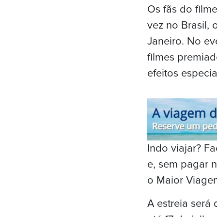
Os fãs do film
vez no Brasil,
Janeiro. No ev
filmes premia
efeitos especi
Indo viajar? 
e, sem pagar n
o Maior Viage
A estreia será