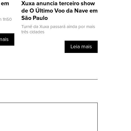
a em
Xuxa anuncia terceiro show
de O Último Voo da Nave em
São Paulo
m 1h50
Turnê da Xuxa passará ainda por mais
três cidades
mais
Leia mais