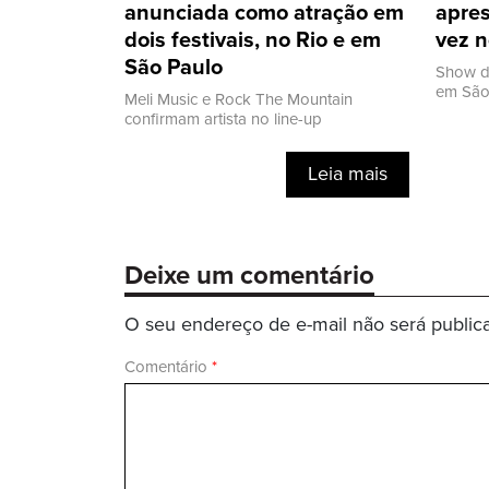
anunciada como atração em
apres
dois festivais, no Rio e em
vez n
São Paulo
Show d
em São 
Meli Music e Rock The Mountain
confirmam artista no line-up
Leia mais
Deixe um comentário
O seu endereço de e-mail não será public
Comentário
*