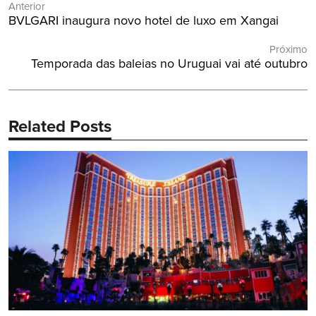
Anterior
de
Post
BVLGARI inaugura novo hotel de luxo em Xangai
Post
Anterior:
Próximo
Próximo
Temporada das baleias no Uruguai vai até outubro
Post:
Related Posts