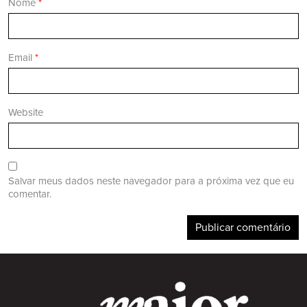
Nome
*
Email
*
Website
Salvar meus dados neste navegador para a próxima vez que eu
comentar.