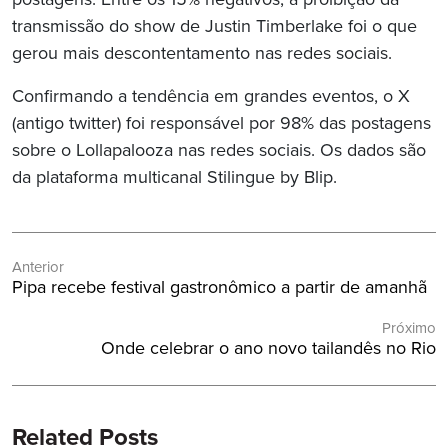
postagens. Entre os 15% negativos, a proibição da
transmissão do show de Justin Timberlake foi o que
gerou mais descontentamento nas redes sociais.
Confirmando a tendência em grandes eventos, o X
(antigo twitter) foi responsável por 98% das postagens
sobre o Lollapalooza nas redes sociais. Os dados são
da plataforma multicanal Stilingue by Blip.
Navegação
Anterior
de
Post
Pipa recebe festival gastronômico a partir de amanhã
Post
Anterior:
Próximo
Próximo
Onde celebrar o ano novo tailandês no Rio
Post:
Related Posts