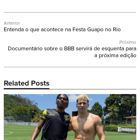
Navegação
Anterior
de
Post
Entenda o que acontece na Festa Guapo no Rio
Post
Anterior:
Próximo
Próximo
Documentário sobre o BBB servirá de esquenta para
Post:
a próxima edição
Related Posts