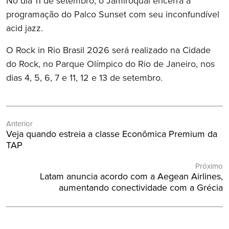
No dia 11 de setembro, o Jamiroquai encerra a
programação do Palco Sunset com seu inconfundível
acid jazz.
O Rock in Rio Brasil 2026 será realizado na Cidade
do Rock, no Parque Olímpico do Rio de Janeiro, nos
dias 4, 5, 6, 7 e 11, 12 e 13 de setembro.
Navegação
Anterior
de
Post
Veja quando estreia a classe Econômica Premium da
Post
Anterior:
TAP
Próximo
Próximo
Latam anuncia acordo com a Aegean Airlines,
Post:
aumentando conectividade com a Grécia