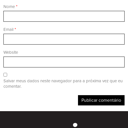
Nome
*
Email
*
Website
Salvar meus dados neste navegador para a próxima vez que eu
comentar.