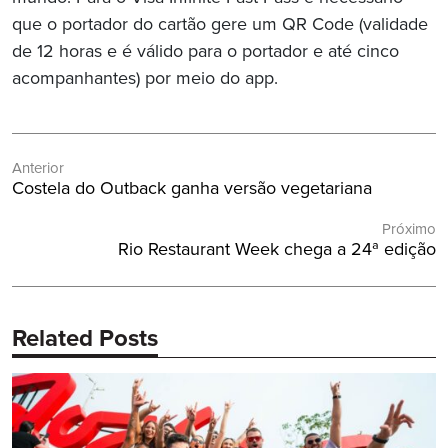
que o portador do cartão gere um QR Code (validade
de 12 horas e é válido para o portador e até cinco
acompanhantes) por meio do app.
Navegação
Anterior
de
Post
Costela do Outback ganha versão vegetariana
Post
Anterior:
Próximo
Próximo
Rio Restaurant Week chega a 24ª edição
Post:
Related Posts