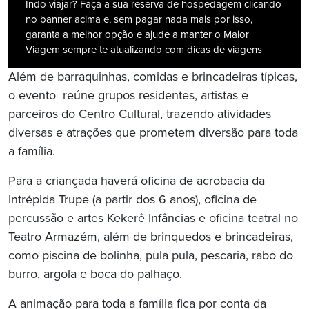
Indo viajar? Faça a sua reserva de hospedagem clicando
no banner acima e, sem pagar nada mais por isso,
garanta a melhor opção e ajude a manter o Maior
Viagem sempre te atualizando com dicas de viagens
Além de barraquinhas, comidas e brincadeiras típicas,
o evento reúne grupos residentes, artistas e
parceiros do Centro Cultural, trazendo atividades
diversas e atrações que prometem diversão para toda
a família.
Para a criançada haverá oficina de acrobacia da
Intrépida Trupe (a partir dos 6 anos), oficina de
percussão e artes Kekerê Infâncias e oficina teatral no
Teatro Armazém, além de brinquedos e brincadeiras,
como piscina de bolinha, pula pula, pescaria, rabo do
burro, argola e boca do palhaço.
A animação para toda a família fica por conta da