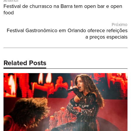
Anterior
de
Post
Festival de churrasco na Barra tem open bar e open
Post
Anterior:
food
Próximo
Próximo
Festival Gastronômico em Orlando oferece refeições
Post:
a preços especiais
Related Posts