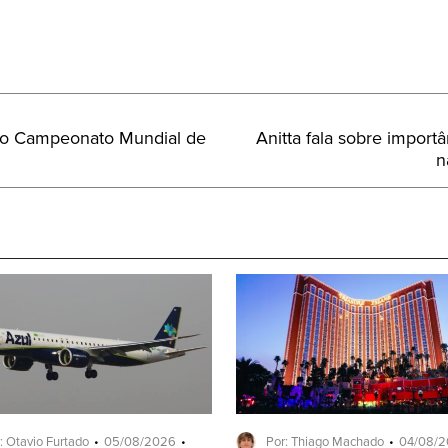
Próximo
 no Campeonato Mundial de
Anitta fala sobre import
Post:
n
: Otavio Furtado
05/08/2026
Por: Thiago Machado
04/08/