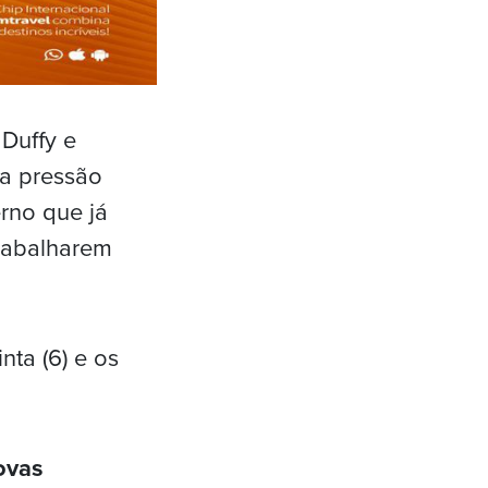
Duffy e
 a pressão
rno que já
trabalharem
nta (6) e os
ovas