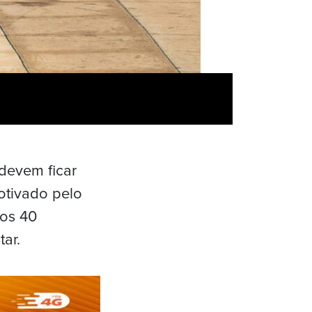
devem ficar
otivado pelo
nos 40
ar.