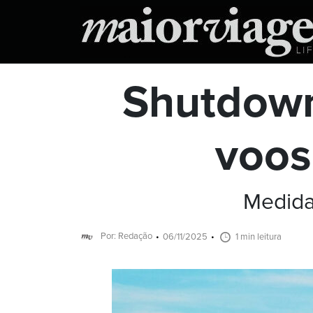
Shutdown
voos
Medida 
Por: Redação
06/11/2025
1 min leitura