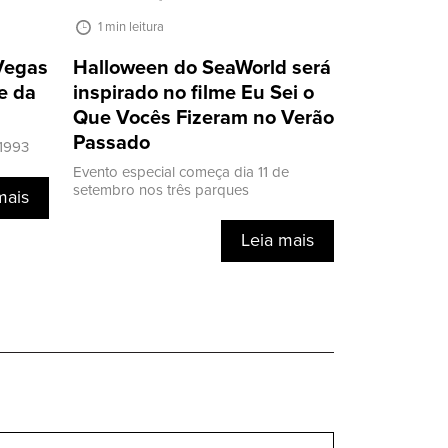
1 min leitura
 Vegas
Halloween do SeaWorld será
e da
inspirado no filme Eu Sei o
Que Vocês Fizeram no Verão
Passado
 1993
Evento especial começa dia 11 de
setembro nos três parques
mais
Leia mais