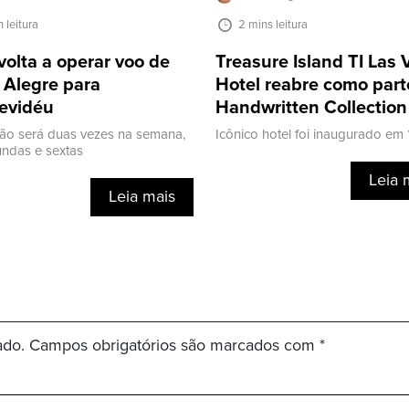
n leitura
2 mins leitura
volta a operar voo de
Treasure Island TI Las
 Alegre para
Hotel reabre como part
evidéu
Handwritten Collection
ão será duas vezes na semana,
Icônico hotel foi inaugurado em
ndas e sextas
Leia 
Leia mais
ado.
Campos obrigatórios são marcados com
*