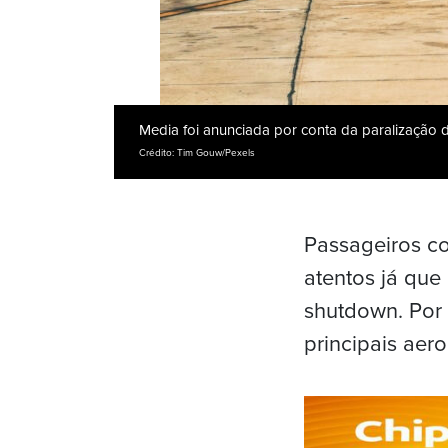
Media foi anunciada por conta da paralização
Crédito: Tim Gouw/Pexels
Passageiros c
atentos já qu
shutdown. Por
principais aer