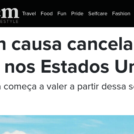
Travel
Food
Fun
Pride
Selfcare
Fashion
 causa cancel
 nos Estados U
começa a valer a partir dessa s