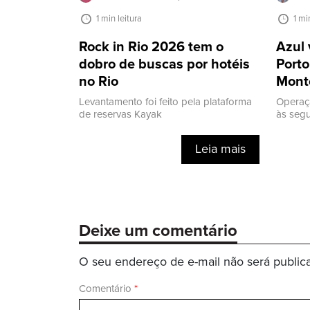
1 min leitura
1 mi
Rock in Rio 2026 tem o
Azul 
dobro de buscas por hotéis
Porto
no Rio
Mont
Levantamento foi feito pela plataforma
Operaç
de reservas Kayak
às segu
Leia mais
Deixe um comentário
O seu endereço de e-mail não será public
Comentário
*