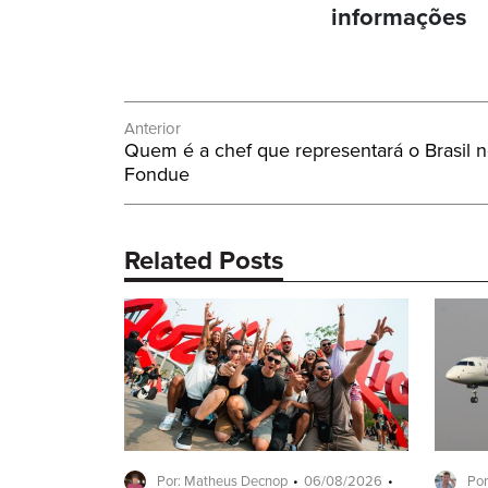
informações
Navegação
Anterior
Post
Quem é a chef que representará o Brasil
de
Anterior:
Fondue
Post
Related Posts
Por: Matheus Decnop
06/08/2026
Por