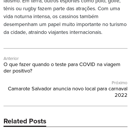
iatismo. Em terra, outros esportes como pólo, golfe,
tênis ou rugby fazem parte das atrações. Com uma
vida noturna intensa, os cassinos também
desempenham um papel muito importante no turismo
da cidade, atraindo viajantes internacionais.
Navegação
Anterior
de
Post
O que fazer quando o teste para COVID na viagem
Post
Anterior:
der positivo?
Próximo
Próximo
Camarote Salvador anuncia novo local para carnaval
Post:
2022
Related Posts