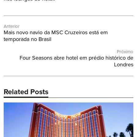
Navegação
Anterior
de
Post
Mais novo navio da MSC Cruzeiros está em
Post
Anterior:
temporada no Brasil
Próximo
Próximo
Four Seasons abre hotel em prédio histórico de
Post:
Londres
Related Posts