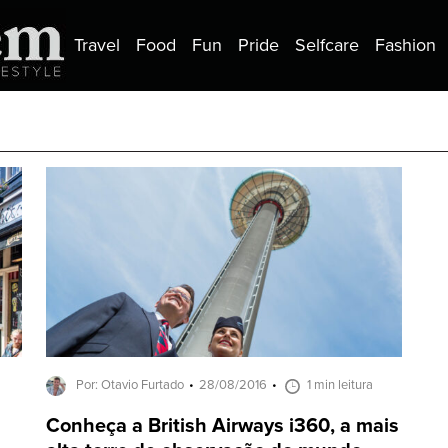
Travel
Food
Fun
Pride
Selfcare
Fashion
Por: Otavio Furtado
28/08/2016
1 min leitura
Conheça a British Airways i360, a mais