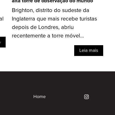
alta torre de observação do mundo
Brighton, distrito do sudeste da
al
Inglaterra que mais recebe turistas
depois de Londres, abriu
recentemente a torre móvel...
s
Leia mais
Home