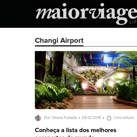
Changi Airport
Por: Otavio Furtado
29/12/2015
1 min leitura
Conheça a lista dos melhores