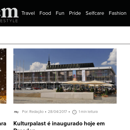
Travel
Food
Fun
Pride
Selfcare
Fashion
Por: Redação
28/04/2017
1 min leitura
ara
Kulturpalast é inaugurado hoje em