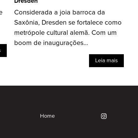
Dresden
e
Considerada a joia barroca da
Saxônia, Dresden se fortalece como
metrópole cultural alemã. Com um
boom de inaugurações...
s
Leia mais
Home