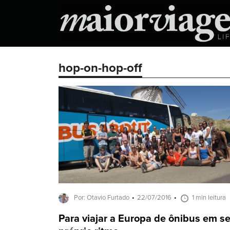
hop-on-hop-off
Por: Otavio Furtado
22/07/2016
1 min leitura
Para viajar a Europa de ônibus em s