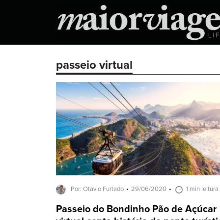
passeio virtual
Por: Otavio Furtado
29/06/2020
1 min leitura
Passeio do Bondinho Pão de Açúcar