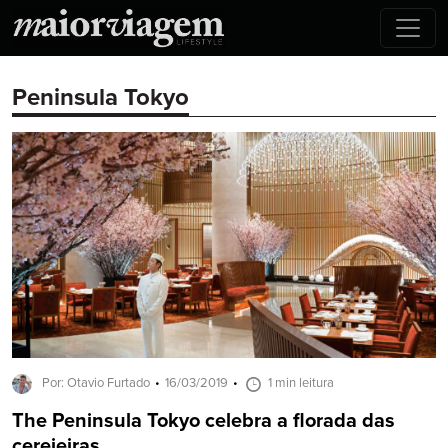
Peninsula Tokyo
Por: Otavio Furtado
16/03/2019
1 min leitura
The Peninsula Tokyo celebra a florada das
cerejeiras