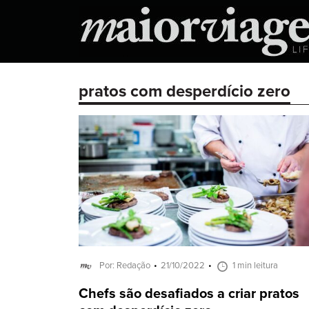
pratos com desperdício zero
Por: Redação
21/10/2022
1 min leitura
Chefs são desafiados a criar pratos