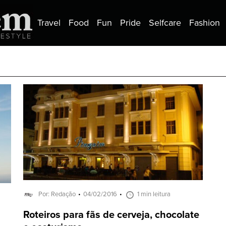
Travel
Food
Fun
Pride
Selfcare
Fashion
Por: Redação
04/02/2016
1 min leitura
Roteiros para fãs de cerveja, chocolate