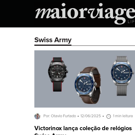
Swiss Army
Por: Otavio Furtado
12/06/2025
1 min leitura
Victorinox lança coleção de relógios